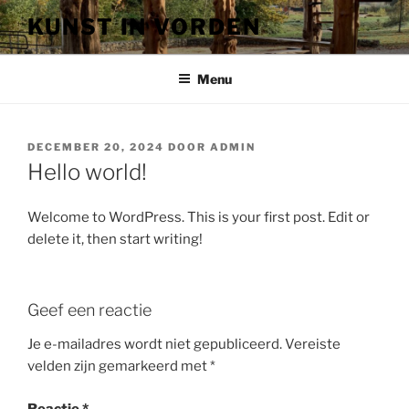
Ga
KUNST IN VORDEN
naar
de
inhoud
Menu
GEPLAATST
DECEMBER 20, 2024
DOOR
ADMIN
OP
Hello world!
Welcome to WordPress. This is your first post. Edit or
delete it, then start writing!
Geef een reactie
Je e-mailadres wordt niet gepubliceerd.
Vereiste
velden zijn gemarkeerd met
*
Reactie
*