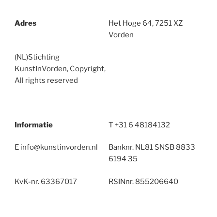
Adres
Het Hoge 64, 7251 XZ
Vorden
(NL)Stichting
KunstInVorden, Copyright,
All rights reserved
Informatie
T +31 6 48184132
E info@kunstinvorden.nl
Banknr. NL81 SNSB 8833
6194 35
KvK-nr. 63367017
RSINnr. 855206640